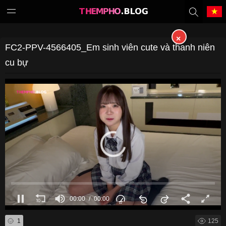
×
Tiếng Việt
中文（繁體）
FC2-PPV-4566405_Em sinh viên cute và thanh niên
cu bự
中文（简体）
English
日本語
한국어
Melayu
ภาษาไทย
Deutsch
Français
Indonesia
Filipino
00:00
00:00
Português
Türkçe
1
125