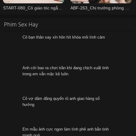
START-080_Cô giáo tóc ngắn bị đám nam sinh lừa hiếp
ABF-263_Chị trưởng phòng dâm đãng
Phim Sex Hay
Cô bạn thân say xỉn hôn hít khóa môi tình cảm
Anh cởi bao ra chơi trần khi đang chịch xuất tinh
trong em vẫn mặc kệ luôn
Cô vợ dâm đãng quyến rũ anh giao hàng số
hưởng
Em mẫu ảnh cực ngon làm tình phê anh bắn tinh
mạnh quá