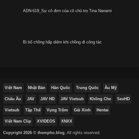
ADN-619_Sự cô đơn của cô chủ trọ Tina Nanami
Bị bố chồng hấp diêm khi chồng đi công tác
Việt Nam
Nhật Bản
Hàn Quốc
Trung Quốc
Âu Mỹ
Châu Âu
JAV
JAV HD
JAV Vietsub
Không Che
SexHD
Vietsub
Tập Thể
Vụng Trộm
Gái Xinh
Hentai
Việt Nam Clip
XVIDEOS
XNXX
Copyright 2026 © thempho.blog
,
All rights reserved.