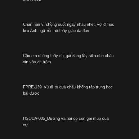
Chán nãn vì chồng suốt ngày nhậu nhẹt, vợ đi học
lớp Anh ngữ rồi mê thầy giáo da đen
Cậu em chồng thấy chị gái đang lấy sữa cho cháu
xin vào địt trộm
FPRE-139_Vú dì to quá cháu không tập trung học
bài được
HSODA-085_Dượng và hai cô con gái múp của
vợ