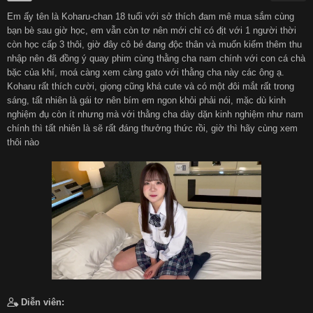
Em ấy tên là Koharu-chan 18 tuổi với sở thích đam mê mua sắm cùng
हिन्दी
Español
bạn bè sau giờ học, em vẫn còn tơ nên mới chỉ có địt với 1 người thời
còn học cấp 3 thôi, giờ đây cô bé đang độc thân và muốn kiếm thêm thu
nhập nên đã đồng ý quay phim cùng thằng cha nam chính với con cá chà
Italiano
Nederlands
bặc của khí, moá càng xem càng gato với thằng cha này các ông ạ.
Koharu rất thích cười, giọng cũng khá cute và có một đôi mắt rất trong
sáng, tất nhiên là gái tơ nên bím em ngon khỏi phải nói, mặc dù kinh
Английский
nghiệm đụ còn ít nhưng mà với thằng cha dày dặn kinh nghiệm như nam
chính thì tất nhiên là sẽ rất đáng thưởng thức rồi, giờ thì hãy cùng xem
thôi nào
Diễn viên: