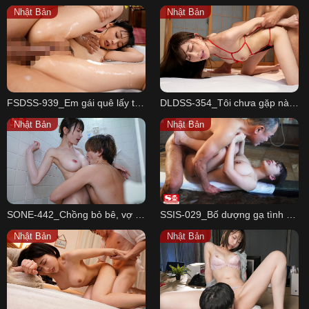
Nhật Bản
Nhật Bản
FSDSS-939_Em gái quê lấy thân chữa lành cho trai làng
DLDSS-354_Tôi chưa gặp nàng dâu nào mà dâm thế này Aoyama Aina
Nhật Bản
Nhật Bản
SONE-442_Chồng bỏ bê, vợ ngoại tình với chàng PT trẻ
SSIS-029_Bố dượng gạ tình con gái riêng của vợ
Nhật Bản
Nhật Bản