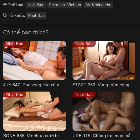
Thể loại:
Nhật Bản
Phim sex Vietsub
AV Không che
Từ khóa:
Nhật Bản
Có thể bạn thích?
Nhật Bản
Nhật Bản
JUY-847_Dục vọng của cô vợ trẻ và ông bố già may mắn
START-353_Vụng trộm cùng vợ hàng xóm Hikari Aozora
Nhật Bản
Nhật Bản
SONE-885_Vợ chưa cưới bí mật giấu tôi đi nhà nghỉ
URE-115_Chàng trai may mắn và hai mẹ con Ryo Ayumi