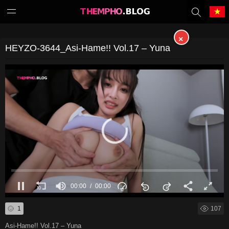
×
Tiếng Việt
中文（繁體）
HEYZO-3644_Asi-Hame!! Vol.17 – Yuna
中文（简体）
English
日本語
한국어
Melayu
ภาษาไทย
Deutsch
Français
00:00
00:00
Indonesia
Filipino
1
107
Português
Türkçe
Asi-Hame!! Vol.17 – Yuna