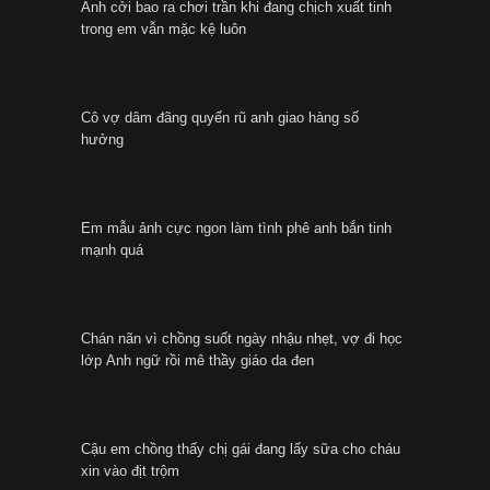
Anh cởi bao ra chơi trần khi đang chịch xuất tinh
trong em vẫn mặc kệ luôn
Cô vợ dâm đãng quyến rũ anh giao hàng số
hưởng
Em mẫu ảnh cực ngon làm tình phê anh bắn tinh
mạnh quá
Chán nãn vì chồng suốt ngày nhậu nhẹt, vợ đi học
lớp Anh ngữ rồi mê thầy giáo da đen
Cậu em chồng thấy chị gái đang lấy sữa cho cháu
xin vào địt trộm