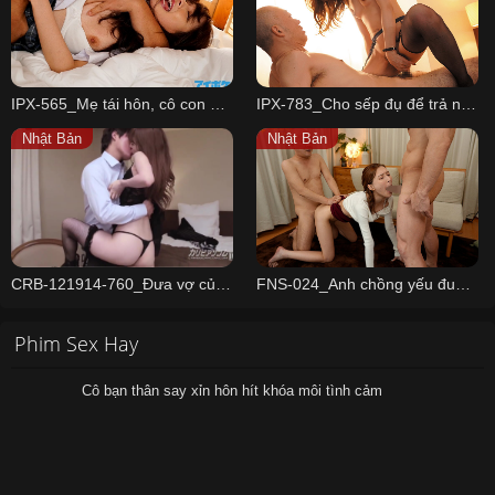
IPX-565_Mẹ tái hôn, cô con gái xinh đẹp bị bố dượng cưỡng dâm
IPX-783_Cho sếp đụ để trả nợ giúp chồng
Nhật Bản
Nhật Bản
CRB-121914-760_Đưa vợ của anh trai đi... trốn trong khách sạn
FNS-024_Anh chồng yếu đuối và cô vợ dâm Fujii Ranran
Phim Sex Hay
Cô bạn thân say xỉn hôn hít khóa môi tình cảm