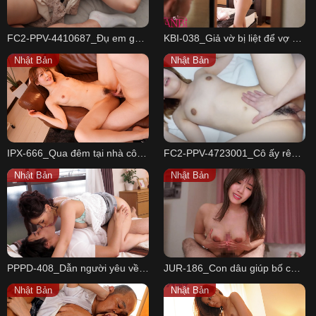
FC2-PPV-4410687_Đụ em gái tơ trắng xinh lại còn rất dẩm
KBI-038_Giả vờ bị liệt để vợ của học trò cũ tới chăm sóc
Nhật Bản
Nhật Bản
IPX-666_Qua đêm tại nhà cô đồng nghiệp vì lỡ chuyến tàu cuối cùng
FC2-PPV-4723001_Cô ấy rên rỉ với âm thanh khàn khàn và co giật vì khoái cảm
Nhật Bản
Nhật Bản
PPPD-408_Dẫn người yêu về nhà chơi, em gái bị chị cướp mất
JUR-186_Con dâu giúp bố chồng cô đơn thỏa mãn sau khi vợ mất
Nhật Bản
Nhật Bản