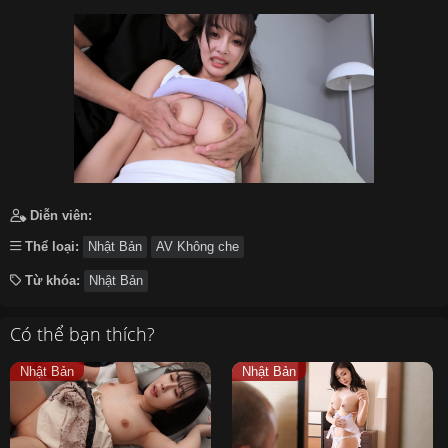
हिन्दी
Español
Italiano
Nederlands
Английский
Diễn viên:
Thể loại:
Nhật Bản
AV Không che
Từ khóa:
Nhật Bản
Có thể bạn thích?
Nhật Bản
Nhật Bản