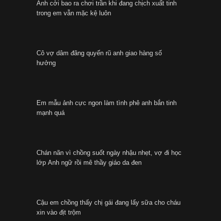
Anh cởi bao ra chơi trần khi đang chịch xuất tinh
trong em vẫn mặc kệ luôn
Cô vợ dâm đãng quyến rũ anh giao hàng số
hưởng
Em mẫu ảnh cực ngon làm tình phê anh bắn tinh
mạnh quá
Chán nãn vì chồng suốt ngày nhậu nhẹt, vợ đi học
lớp Anh ngữ rồi mê thầy giáo da đen
Cậu em chồng thấy chị gái đang lấy sữa cho cháu
xin vào địt trộm