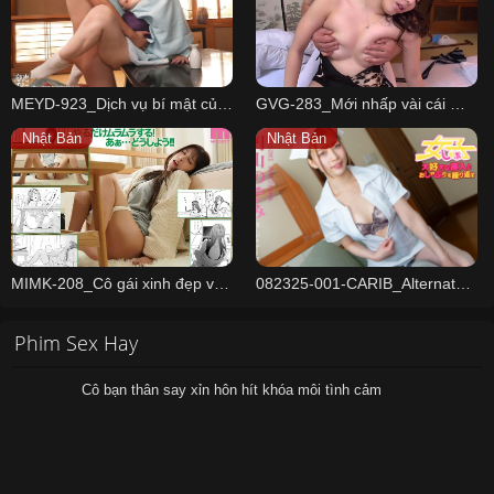
MEYD-923_Dịch vụ bí mật của vợ chủ trọ
GVG-283_Mới nhấp vài cái mà anh đã ra rồi sao Egami Shiho
Nhật Bản
Nhật Bản
MIMK-208_Cô gái xinh đẹp và dịch vụ ship cặc Riri Nanatsumori
082325-001-CARIB_Alternated BJ And Insert 10
Phim Sex Hay
Cô bạn thân say xỉn hôn hít khóa môi tình cảm