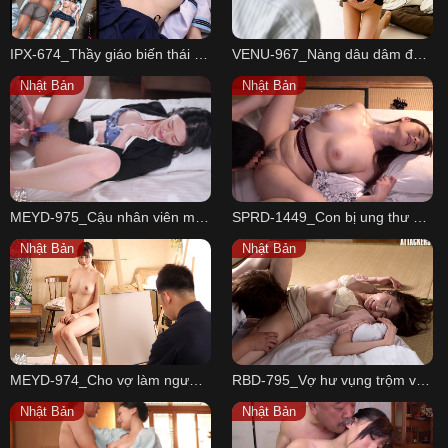
IPX-674_Thầy giáo biến thái và em học sinh vú bự xinh đẹp
VENU-967_Nàng dâu dâm đãng gạ địt bố chồng
Nhật Bản
Nhật Bản
MEYD-975_Cậu nhân viên mượn men rượu móc bướm sếp mình
SPRD-1449_Con bị ung thư sắp chết, bà mẹ trẻ chiều con lần cuối
Nhật Bản
Nhật Bản
MEYD-974_Cho vợ làm người mẫu khỏa thân để học trò vẽ
RBD-795_Vợ hư vụng trộm với đồng nghiệp cũ
Nhật Bản
Nhật Bản