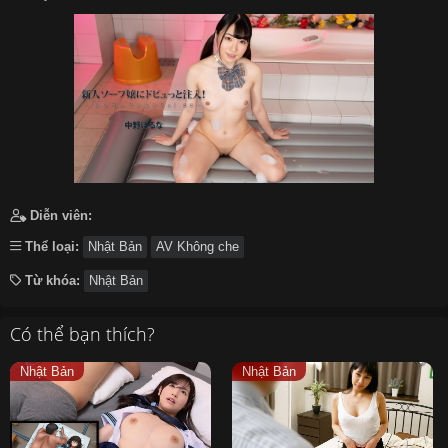
हिन्दी
Español
Italiano
Nederlands
Английский
Diễn viên:
Thể loại:
Nhật Bản
AV Không che
Từ khóa:
Nhật Bản
Có thể bạn thích?
Nhật Bản
Nhật Bản