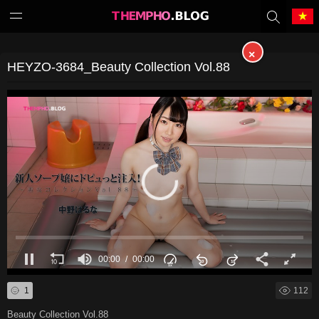
×
Tiếng Việt
中文（繁體）
HEYZO-3684_Beauty Collection Vol.88
中文（简体）
English
日本語
한국어
Melayu
ภาษาไทย
Deutsch
Français
00:00
00:00
Indonesia
Filipino
1
112
Português
Türkçe
Beauty Collection Vol.88