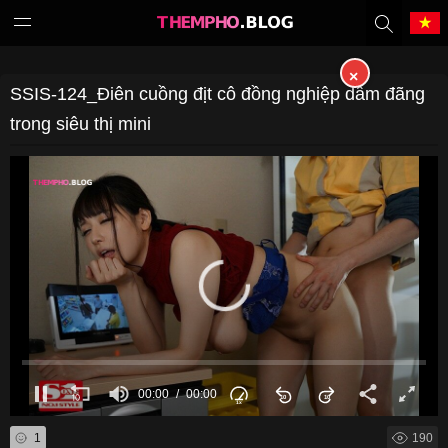
×
Tiếng Việt
中文（繁體）
SSIS-124_Điên cuồng địt cô đồng nghiệp dâm đãng
trong siêu thị mini
中文（简体）
English
日本語
한국어
Melayu
ภาษาไทย
Deutsch
Français
Indonesia
Filipino
00:00
00:00
Português
Türkçe
1
190