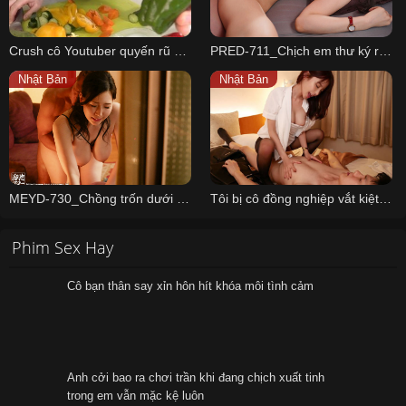
Crush cô Youtuber quyến rũ nhà kế bên
PRED-711_Chịch em thư ký riêng của CEO có sở thích khổ dâm
Nhật Bản
Nhật Bản
MEYD-730_Chồng trốn dưới gầm giường lặn nhìn thằng khác địt vợ mình
Tôi bị cô đồng nghiệp vắt kiệt sức suốt đêm
Phim Sex Hay
Cô bạn thân say xỉn hôn hít khóa môi tình cảm
Anh cởi bao ra chơi trần khi đang chịch xuất tinh
trong em vẫn mặc kệ luôn