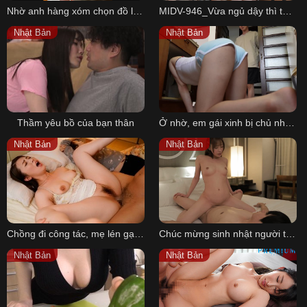
Nhờ anh hàng xóm chọn đồ lót quyến rũ
MIDV-946_Vừa ngủ dậy thì thấy em đồng nghiệp nằm cạnh
Nhật Bản
Nhật Bản
Thầm yêu bồ của bạn thân
Ở nhờ, em gái xinh bị chủ nhà đụ cả ngày
Nhật Bản
Nhật Bản
Chồng đi công tác, mẹ lén gạ tình với con rể
Chúc mừng sinh nhật người tình trong khách sạn
Nhật Bản
Nhật Bản