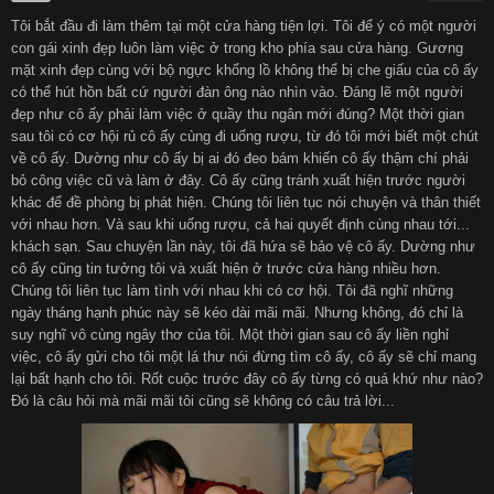
Tôi bắt đầu đi làm thêm tại một cửa hàng tiện lợi. Tôi để ý có một người
हिन्दी
Español
con gái xinh đẹp luôn làm việc ở trong kho phía sau cửa hàng. Gương
mặt xinh đẹp cùng với bộ ngực khổng lồ không thể bị che giấu của cô ấy
có thể hút hồn bất cứ người đàn ông nào nhìn vào. Đáng lẽ một người
Italiano
Nederlands
đẹp như cô ấy phải làm việc ở quầy thu ngân mới đúng? Một thời gian
sau tôi có cơ hội rủ cô ấy cùng đi uống rượu, từ đó tôi mới biết một chút
về cô ấy. Dường như cô ấy bị ai đó đeo bám khiến cô ấy thậm chí phải
Английский
bỏ công việc cũ và làm ở đây. Cô ấy cũng tránh xuất hiện trước người
khác để đề phòng bị phát hiện. Chúng tôi liên tục nói chuyện và thân thiết
với nhau hơn. Và sau khi uống rượu, cả hai quyết định cùng nhau tới...
khách sạn. Sau chuyện lần này, tôi đã hứa sẽ bảo vệ cô ấy. Dường như
cô ấy cũng tin tưởng tôi và xuất hiện ở trước cửa hàng nhiều hơn.
Chúng tôi liên tục làm tình với nhau khi có cơ hội. Tôi đã nghĩ những
ngày tháng hạnh phúc này sẽ kéo dài mãi mãi. Nhưng không, đó chỉ là
suy nghĩ vô cùng ngây thơ của tôi. Một thời gian sau cô ấy liền nghỉ
việc, cô ấy gửi cho tôi một lá thư nói đừng tìm cô ấy, cô ấy sẽ chỉ mang
lại bất hạnh cho tôi. Rốt cuộc trước đây cô ấy từng có quá khứ như nào?
Đó là câu hỏi mà mãi mãi tôi cũng sẽ không có câu trả lời...