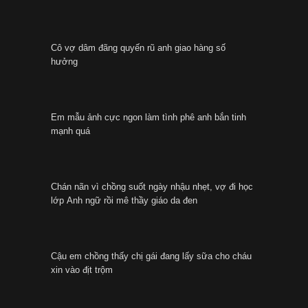
Cô vợ dâm đãng quyến rũ anh giao hàng số
hưởng
Em mẫu ảnh cực ngon làm tình phê anh bắn tinh
mạnh quá
Chán nãn vì chồng suốt ngày nhậu nhẹt, vợ đi học
lớp Anh ngữ rồi mê thầy giáo da đen
Cậu em chồng thấy chị gái đang lấy sữa cho cháu
xin vào địt trộm